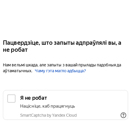
Пацвердзіце, што запыты адпраўлялі вы, а
не робат
Нам вельмі шкада, але запыты з вашай прылады падобныя да
аўтаматычных.
Чаму гэта магло адбыцца?
Я не робат
Націсніце, каб працягнуць
SmartCaptcha by Yandex Cloud