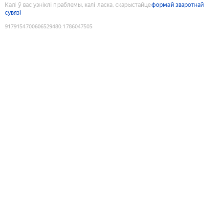
Калі ў вас узніклі праблемы, калі ласка, скарыстайце
формай зваротнай
сувязі
9179154700606529480
:
1786047505