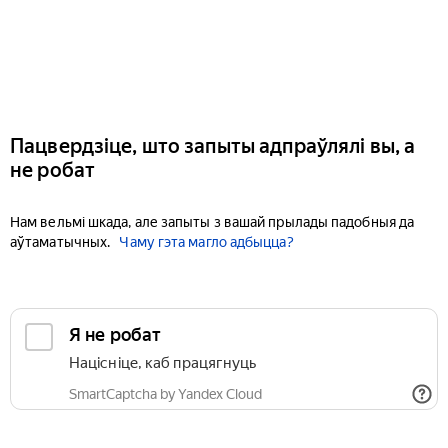
Пацвердзіце, што запыты адпраўлялі вы, а
не робат
Нам вельмі шкада, але запыты з вашай прылады падобныя да
аўтаматычных.
Чаму гэта магло адбыцца?
Я не робат
Націсніце, каб працягнуць
SmartCaptcha by Yandex Cloud