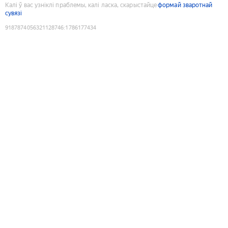
Калі ў вас узніклі праблемы, калі ласка, скарыстайце
формай зваротнай
сувязі
9187874056321128746
:
1786177434