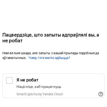
Пацвердзіце, што запыты адпраўлялі вы, а
не робат
Нам вельмі шкада, але запыты з вашай прылады падобныя да
аўтаматычных.
Чаму гэта магло адбыцца?
Я не робат
Націсніце, каб працягнуць
SmartCaptcha by Yandex Cloud