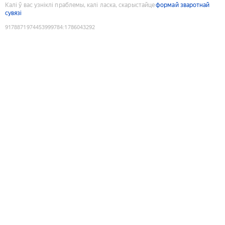
Калі ў вас узніклі праблемы, калі ласка, скарыстайце
формай зваротнай
сувязі
9178871974453999784
:
1786043292