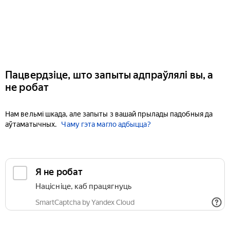
Пацвердзіце, што запыты адпраўлялі вы, а
не робат
Нам вельмі шкада, але запыты з вашай прылады падобныя да
аўтаматычных.
Чаму гэта магло адбыцца?
Я не робат
Націсніце, каб працягнуць
SmartCaptcha by Yandex Cloud