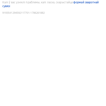
Калі ў вас узніклі праблемы, калі ласка, скарыстайце
формай зваротнай
сувязі
9193541294592117701
:
1786261882