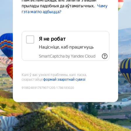
Нам вельмі шкада, але запыты з вашай
прылады падобныя да аўтаматычных.
Чаму
гэта магло адбыцца?
Я не робат
Націсніце, каб працягнуць
SmartCaptcha by Yandex Cloud
Калі ў вас узніклі праблемы, калі ласка,
скарыстайце
формай зваротнай сувязі
9188248917979071205
:
1786183020