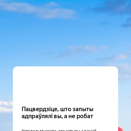
Пацвердзіце, што запыты
адпраўлялі вы, а не робат