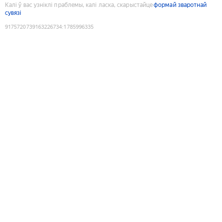
Калі ў вас узніклі праблемы, калі ласка, скарыстайце
формай зваротнай
сувязі
9175720739163226734
:
1785996335