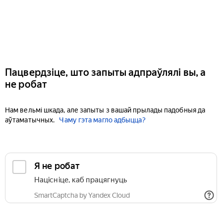
Пацвердзіце, што запыты адпраўлялі вы, а
не робат
Нам вельмі шкада, але запыты з вашай прылады падобныя да
аўтаматычных.
Чаму гэта магло адбыцца?
Я не робат
Націсніце, каб працягнуць
SmartCaptcha by Yandex Cloud