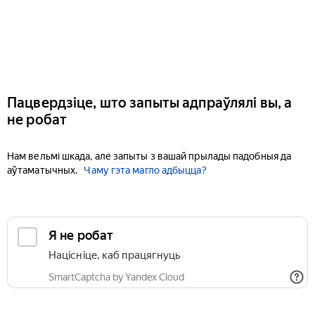
Пацвердзіце, што запыты адпраўлялі вы, а
не робат
Нам вельмі шкада, але запыты з вашай прылады падобныя да
аўтаматычных.
Чаму гэта магло адбыцца?
Я не робат
Націсніце, каб працягнуць
SmartCaptcha by Yandex Cloud