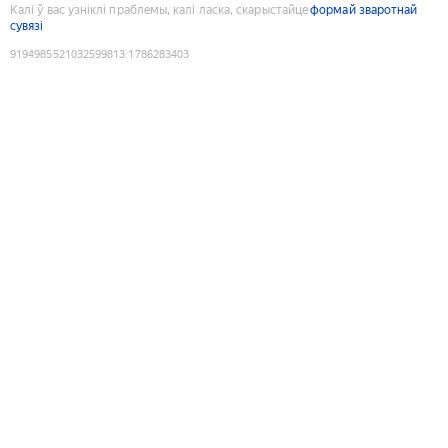
Калі ў вас узніклі праблемы, калі ласка, скарыстайце
формай зваротнай
сувязі
9194985521032599813
:
1786283403