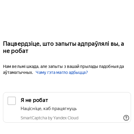
Пацвердзіце, што запыты адпраўлялі вы, а
не робат
Нам вельмі шкада, але запыты з вашай прылады падобныя да
аўтаматычных.
Чаму гэта магло адбыцца?
Я не робат
Націсніце, каб працягнуць
SmartCaptcha by Yandex Cloud