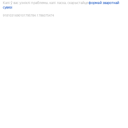
Калі ў вас узніклі праблемы, калі ласка, скарыстайце
формай зваротнай
сувязі
9181031690101795784
:
1786075474