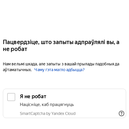
Пацвердзіце, што запыты адпраўлялі вы, а
не робат
Нам вельмі шкада, але запыты з вашай прылады падобныя да
аўтаматычных.
Чаму гэта магло адбыцца?
Я не робат
Націсніце, каб працягнуць
SmartCaptcha by Yandex Cloud