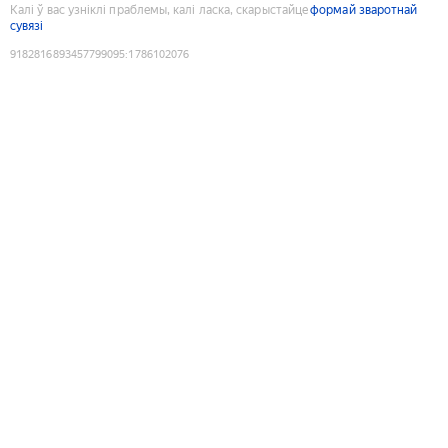
Калі ў вас узніклі праблемы, калі ласка, скарыстайце
формай зваротнай
сувязі
9182816893457799095
:
1786102076