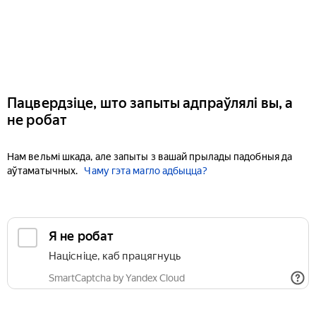
Пацвердзіце, што запыты адпраўлялі вы, а
не робат
Нам вельмі шкада, але запыты з вашай прылады падобныя да
аўтаматычных.
Чаму гэта магло адбыцца?
Я не робат
Націсніце, каб працягнуць
SmartCaptcha by Yandex Cloud