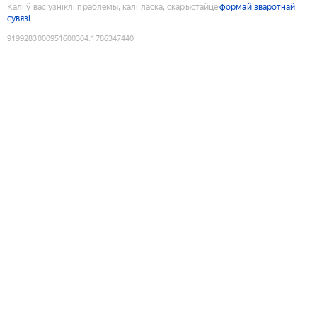
Калі ў вас узніклі праблемы, калі ласка, скарыстайце
формай зваротнай
сувязі
9199283000951600304
:
1786347440