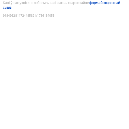
Калі ў вас узніклі праблемы, калі ласка, скарыстайце
формай зваротнай
сувязі
9184962811724485621
:
1786134053