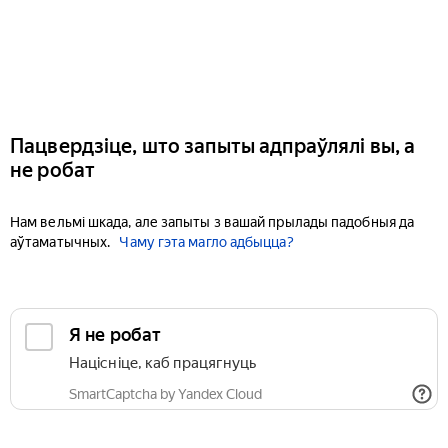
Пацвердзіце, што запыты адпраўлялі вы, а
не робат
Нам вельмі шкада, але запыты з вашай прылады падобныя да
аўтаматычных.
Чаму гэта магло адбыцца?
Я не робат
Націсніце, каб працягнуць
SmartCaptcha by Yandex Cloud