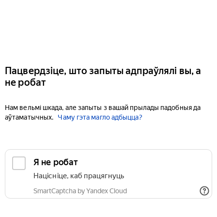
Пацвердзіце, што запыты адпраўлялі вы, а
не робат
Нам вельмі шкада, але запыты з вашай прылады падобныя да
аўтаматычных.
Чаму гэта магло адбыцца?
Я не робат
Націсніце, каб працягнуць
SmartCaptcha by Yandex Cloud