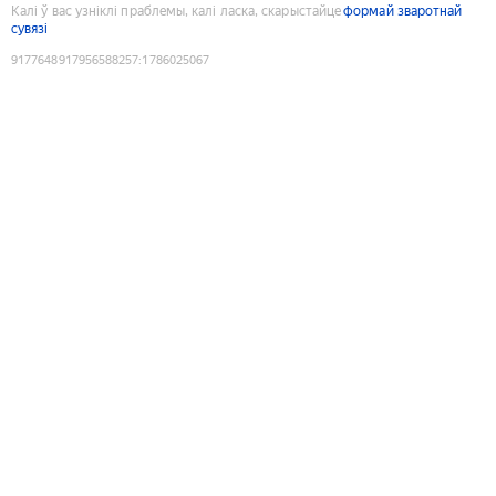
Калі ў вас узніклі праблемы, калі ласка, скарыстайце
формай зваротнай
сувязі
9177648917956588257
:
1786025067