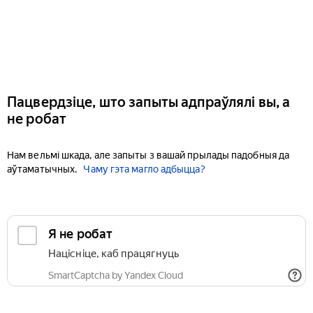
Пацвердзіце, што запыты адпраўлялі вы, а
не робат
Нам вельмі шкада, але запыты з вашай прылады падобныя да
аўтаматычных.
Чаму гэта магло адбыцца?
Я не робат
Націсніце, каб працягнуць
SmartCaptcha by Yandex Cloud