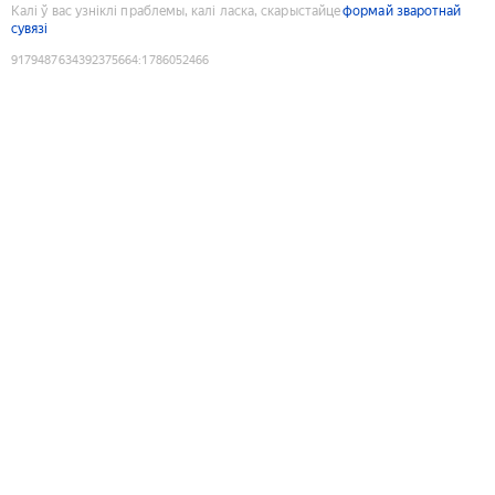
Калі ў вас узніклі праблемы, калі ласка, скарыстайце
формай зваротнай
сувязі
9179487634392375664
:
1786052466