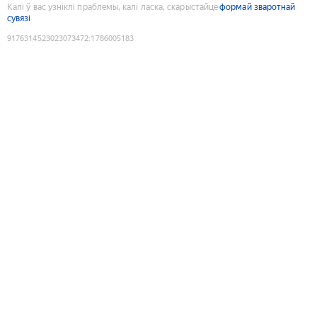
Калі ў вас узніклі праблемы, калі ласка, скарыстайце
формай зваротнай
сувязі
9176314523023073472
:
1786005183