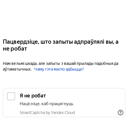
Пацвердзіце, што запыты адпраўлялі вы, а
не робат
Нам вельмі шкада, але запыты з вашай прылады падобныя да
аўтаматычных.
Чаму гэта магло адбыцца?
Я не робат
Націсніце, каб працягнуць
SmartCaptcha by Yandex Cloud