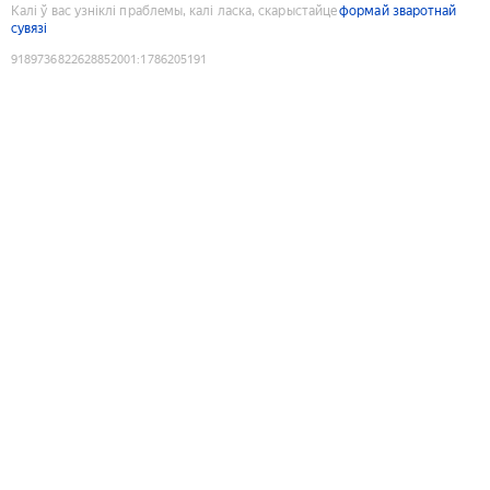
Калі ў вас узніклі праблемы, калі ласка, скарыстайце
формай зваротнай
сувязі
9189736822628852001
:
1786205191