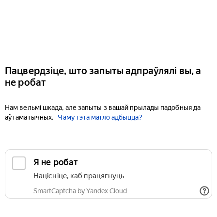
Пацвердзіце, што запыты адпраўлялі вы, а
не робат
Нам вельмі шкада, але запыты з вашай прылады падобныя да
аўтаматычных.
Чаму гэта магло адбыцца?
Я не робат
Націсніце, каб працягнуць
SmartCaptcha by Yandex Cloud