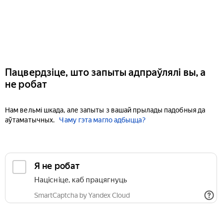
Пацвердзіце, што запыты адпраўлялі вы, а
не робат
Нам вельмі шкада, але запыты з вашай прылады падобныя да
аўтаматычных.
Чаму гэта магло адбыцца?
Я не робат
Націсніце, каб працягнуць
SmartCaptcha by Yandex Cloud