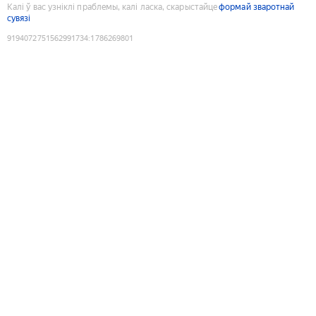
Калі ў вас узніклі праблемы, калі ласка, скарыстайце
формай зваротнай
сувязі
9194072751562991734
:
1786269801