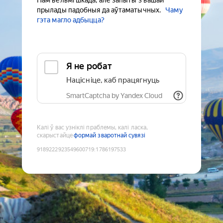
Нам вельмі шкада, але запыты з вашай
прылады падобныя да аўтаматычных.
Чаму
гэта магло адбыцца?
Я не робат
Націсніце, каб працягнуць
SmartCaptcha by Yandex Cloud
Калі ў вас узніклі праблемы, калі ласка,
скарыстайце
формай зваротнай сувязі
9189222923549600719
:
1786197533