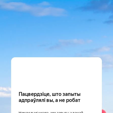
Пацвердзіце, што запыты
адпраўлялі вы, а не робат