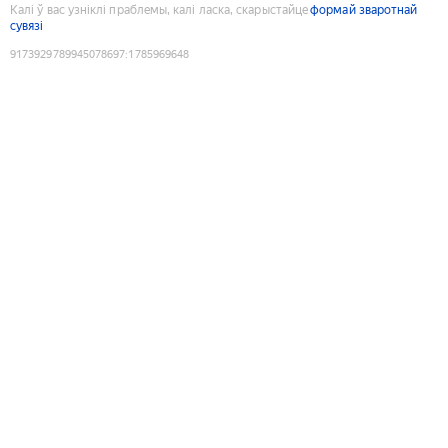
Калі ў вас узніклі праблемы, калі ласка, скарыстайце
формай зваротнай
сувязі
9173929789945078697
:
1785969648