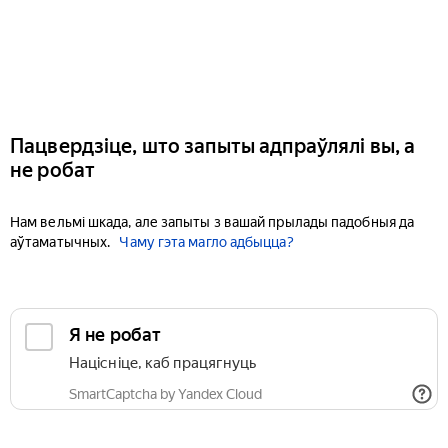
Пацвердзіце, што запыты адпраўлялі вы, а
не робат
Нам вельмі шкада, але запыты з вашай прылады падобныя да
аўтаматычных.
Чаму гэта магло адбыцца?
Я не робат
Націсніце, каб працягнуць
SmartCaptcha by Yandex Cloud