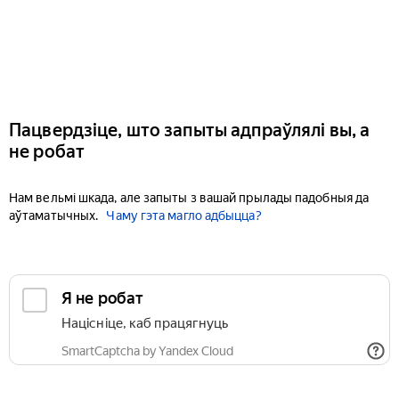
Пацвердзіце, што запыты адпраўлялі вы, а
не робат
Нам вельмі шкада, але запыты з вашай прылады падобныя да
аўтаматычных.
Чаму гэта магло адбыцца?
Я не робат
Націсніце, каб працягнуць
SmartCaptcha by Yandex Cloud