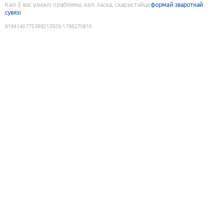
Калі ў вас узніклі праблемы, калі ласка, скарыстайце
формай зваротнай
сувязі
9194140775389212929
:
1786270815