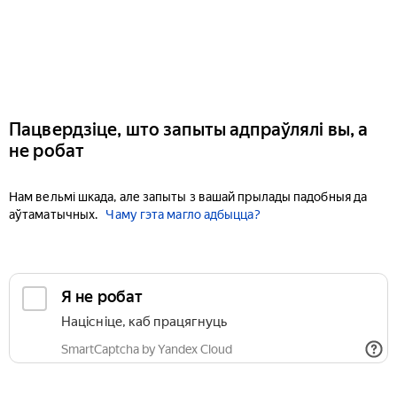
Пацвердзіце, што запыты адпраўлялі вы, а
не робат
Нам вельмі шкада, але запыты з вашай прылады падобныя да
аўтаматычных.
Чаму гэта магло адбыцца?
Я не робат
Націсніце, каб працягнуць
SmartCaptcha by Yandex Cloud