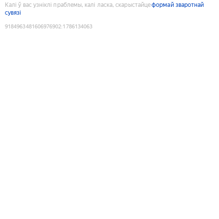
Калі ў вас узніклі праблемы, калі ласка, скарыстайце
формай зваротнай
сувязі
9184963481606976902
:
1786134063