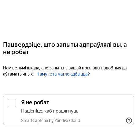
Пацвердзіце, што запыты адпраўлялі вы, а
не робат
Нам вельмі шкада, але запыты з вашай прылады падобныя да
аўтаматычных.
Чаму гэта магло адбыцца?
Я не робат
Націсніце, каб працягнуць
SmartCaptcha by Yandex Cloud