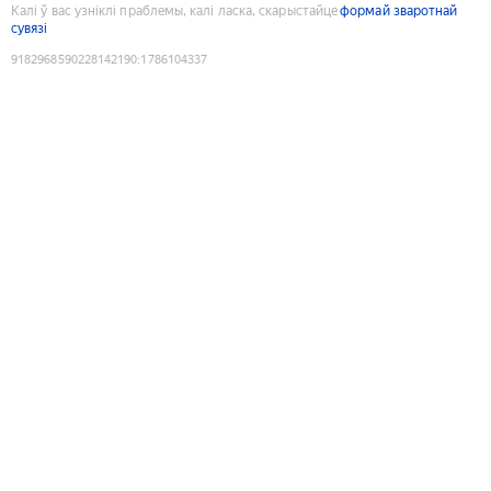
Калі ў вас узніклі праблемы, калі ласка, скарыстайце
формай зваротнай
сувязі
9182968590228142190
:
1786104337