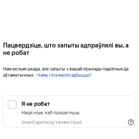
Пацвердзіце, што запыты адпраўлялі вы, а
не робат
Нам вельмі шкада, але запыты з вашай прылады падобныя да
аўтаматычных.
Чаму гэта магло адбыцца?
Я не робат
Націсніце, каб працягнуць
SmartCaptcha by Yandex Cloud