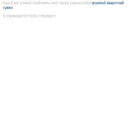
Калі ў вас узніклі праблемы, калі ласка, скарыстайце
формай зваротнай
сувязі
9175699008776176705
:
1785996011