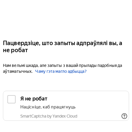
Пацвердзіце, што запыты адпраўлялі вы, а
не робат
Нам вельмі шкада, але запыты з вашай прылады падобныя да
аўтаматычных.
Чаму гэта магло адбыцца?
Я не робат
Націсніце, каб працягнуць
SmartCaptcha by Yandex Cloud