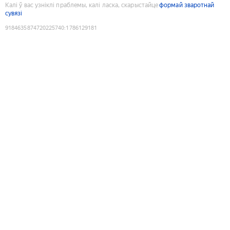
Калі ў вас узніклі праблемы, калі ласка, скарыстайце
формай зваротнай
сувязі
9184635874720225740
:
1786129181