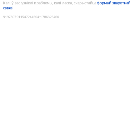
Калі ў вас узніклі праблемы, калі ласка, скарыстайце
формай зваротнай
сувязі
9197807911547244504
:
1786325460