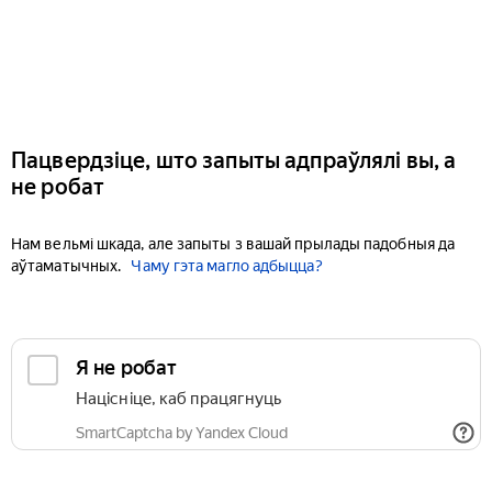
Пацвердзіце, што запыты адпраўлялі вы, а
не робат
Нам вельмі шкада, але запыты з вашай прылады падобныя да
аўтаматычных.
Чаму гэта магло адбыцца?
Я не робат
Націсніце, каб працягнуць
SmartCaptcha by Yandex Cloud