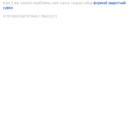
Калі ў вас узніклі праблемы, калі ласка, скарыстайце
формай зваротнай
сувязі
9178199533367873943
:
1786033272