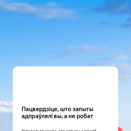
Пацвердзіце, што запыты
адпраўлялі вы, а не робат