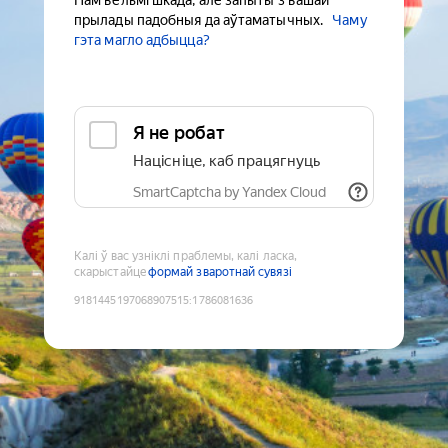
Нам вельмі шкада, але запыты з вашай
прылады падобныя да аўтаматычных.
Чаму
гэта магло адбыцца?
Я не робат
Націсніце, каб працягнуць
SmartCaptcha by Yandex Cloud
Калі ў вас узніклі праблемы, калі ласка,
скарыстайце
формай зваротнай сувязі
9181445197068907515
:
1786081636