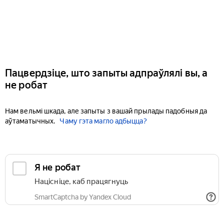
Пацвердзіце, што запыты адпраўлялі вы, а
не робат
Нам вельмі шкада, але запыты з вашай прылады падобныя да
аўтаматычных.
Чаму гэта магло адбыцца?
Я не робат
Націсніце, каб працягнуць
SmartCaptcha by Yandex Cloud