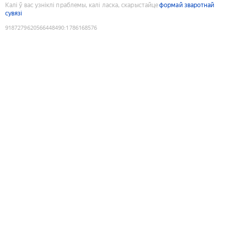
Калі ў вас узніклі праблемы, калі ласка, скарыстайце
формай зваротнай
сувязі
9187279620566448490
:
1786168576