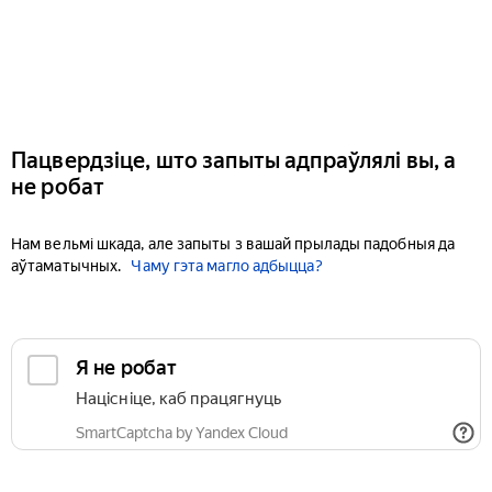
Пацвердзіце, што запыты адпраўлялі вы, а
не робат
Нам вельмі шкада, але запыты з вашай прылады падобныя да
аўтаматычных.
Чаму гэта магло адбыцца?
Я не робат
Націсніце, каб працягнуць
SmartCaptcha by Yandex Cloud