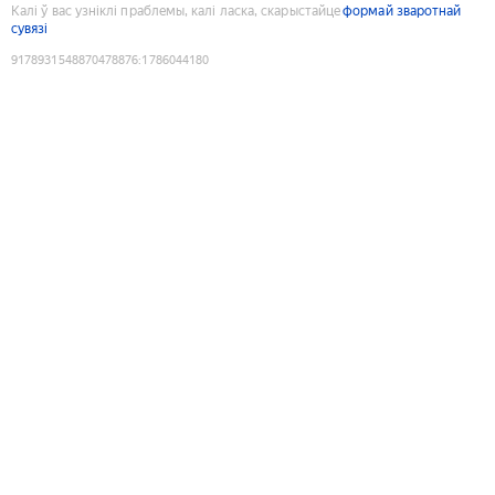
Калі ў вас узніклі праблемы, калі ласка, скарыстайце
формай зваротнай
сувязі
9178931548870478876
:
1786044180