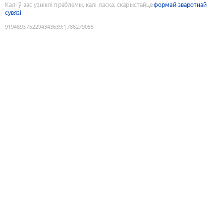
Калі ў вас узніклі праблемы, калі ласка, скарыстайце
формай зваротнай
сувязі
9194693752294343639
:
1786279055