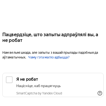
Пацвердзіце, што запыты адпраўлялі вы, а
не робат
Нам вельмі шкада, але запыты з вашай прылады падобныя да
аўтаматычных.
Чаму гэта магло адбыцца?
Я не робат
Націсніце, каб працягнуць
SmartCaptcha by Yandex Cloud