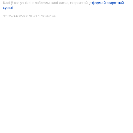
Калі ў вас узніклі праблемы, калі ласка, скарыстайце
формай зваротнай
сувязі
9193574408589870571
:
1786262376