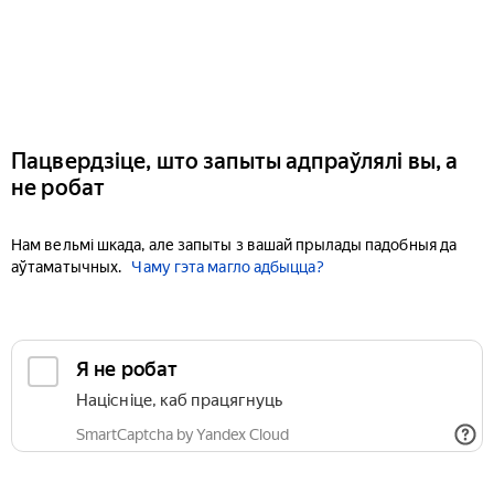
Пацвердзіце, што запыты адпраўлялі вы, а
не робат
Нам вельмі шкада, але запыты з вашай прылады падобныя да
аўтаматычных.
Чаму гэта магло адбыцца?
Я не робат
Націсніце, каб працягнуць
SmartCaptcha by Yandex Cloud