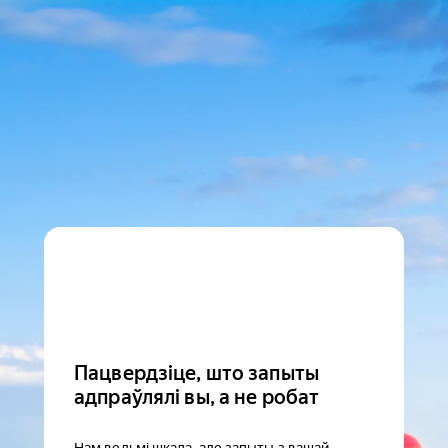
Пацвердзіце, што запыты
адпраўлялі вы, а не робат