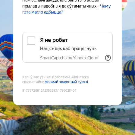
Нам вельмі шкада, але запыты з вашай
прылады падобныя да аўтаматычных.
Чаму
гэта магло адбыцца?
Я не робат
Націсніце, каб працягнуць
SmartCaptcha by Yandex Cloud
Калі ў вас узніклі праблемы, калі ласка,
скарыстайце
формай зваротнай сувязі
9177872861242353293
:
1786028404