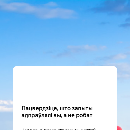
Пацвердзіце, што запыты
адпраўлялі вы, а не робат