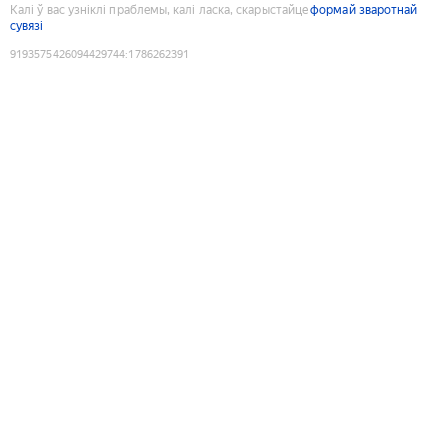
Калі ў вас узніклі праблемы, калі ласка, скарыстайце
формай зваротнай
сувязі
9193575426094429744
:
1786262391