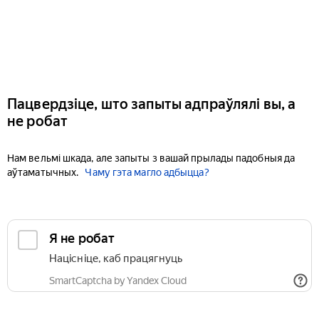
Пацвердзіце, што запыты адпраўлялі вы, а
не робат
Нам вельмі шкада, але запыты з вашай прылады падобныя да
аўтаматычных.
Чаму гэта магло адбыцца?
Я не робат
Націсніце, каб працягнуць
SmartCaptcha by Yandex Cloud