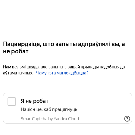
Пацвердзіце, што запыты адпраўлялі вы, а
не робат
Нам вельмі шкада, але запыты з вашай прылады падобныя да
аўтаматычных.
Чаму гэта магло адбыцца?
Я не робат
Націсніце, каб працягнуць
SmartCaptcha by Yandex Cloud