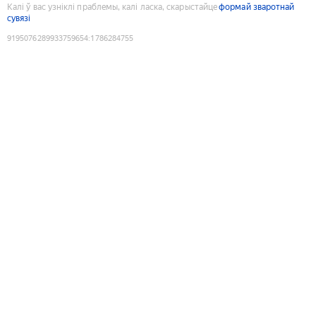
Калі ў вас узніклі праблемы, калі ласка, скарыстайце
формай зваротнай
сувязі
9195076289933759654
:
1786284755