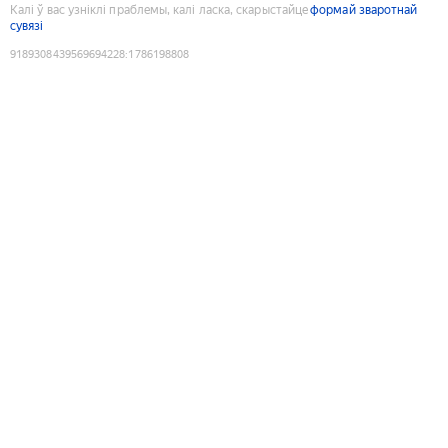
Калі ў вас узніклі праблемы, калі ласка, скарыстайце
формай зваротнай
сувязі
9189308439569694228
:
1786198808