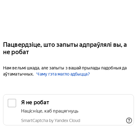
Пацвердзіце, што запыты адпраўлялі вы, а
не робат
Нам вельмі шкада, але запыты з вашай прылады падобныя да
аўтаматычных.
Чаму гэта магло адбыцца?
Я не робат
Націсніце, каб працягнуць
SmartCaptcha by Yandex Cloud