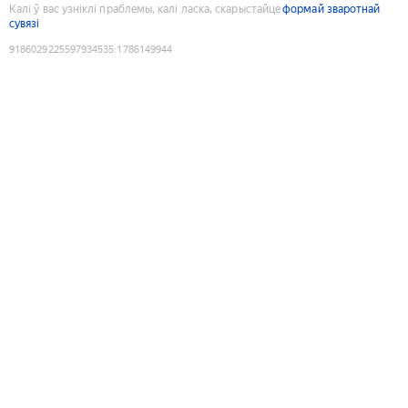
Калі ў вас узніклі праблемы, калі ласка, скарыстайце
формай зваротнай
сувязі
9186029225597934535
:
1786149944