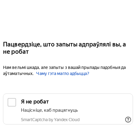
Пацвердзіце, што запыты адпраўлялі вы, а
не робат
Нам вельмі шкада, але запыты з вашай прылады падобныя да
аўтаматычных.
Чаму гэта магло адбыцца?
Я не робат
Націсніце, каб працягнуць
SmartCaptcha by Yandex Cloud