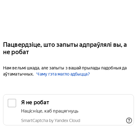
Пацвердзіце, што запыты адпраўлялі вы, а
не робат
Нам вельмі шкада, але запыты з вашай прылады падобныя да
аўтаматычных.
Чаму гэта магло адбыцца?
Я не робат
Націсніце, каб працягнуць
SmartCaptcha by Yandex Cloud