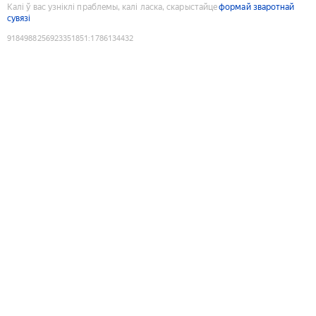
Калі ў вас узніклі праблемы, калі ласка, скарыстайце
формай зваротнай
сувязі
9184988256923351851
:
1786134432