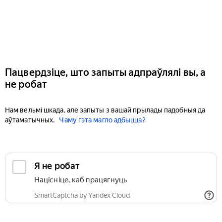
Пацвердзіце, што запыты адпраўлялі вы, а
не робат
Нам вельмі шкада, але запыты з вашай прылады падобныя да
аўтаматычных.
Чаму гэта магло адбыцца?
Я не робат
Націсніце, каб працягнуць
SmartCaptcha by Yandex Cloud