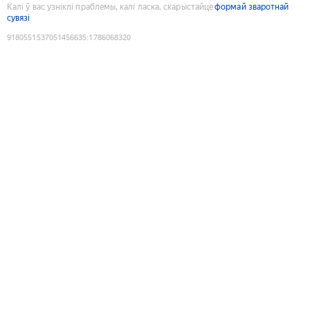
Калі ў вас узніклі праблемы, калі ласка, скарыстайце
формай зваротнай
сувязі
9180551537051456635
:
1786068320