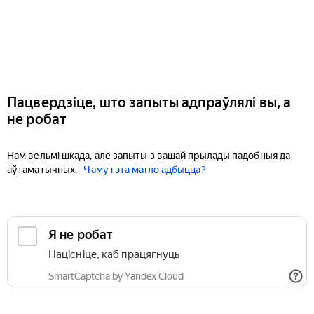
Пацвердзіце, што запыты адпраўлялі вы, а
не робат
Нам вельмі шкада, але запыты з вашай прылады падобныя да
аўтаматычных.
Чаму гэта магло адбыцца?
Я не робат
Націсніце, каб працягнуць
SmartCaptcha by Yandex Cloud