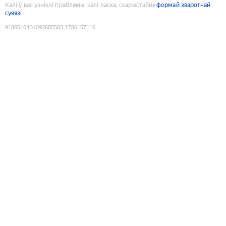
Калі ў вас узніклі праблемы, калі ласка, скарыстайце
формай зваротнай
сувязі
9186510134092685583
:
1786157110