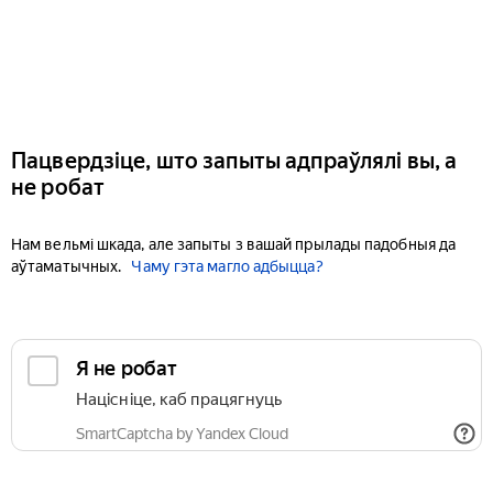
Пацвердзіце, што запыты адпраўлялі вы, а
не робат
Нам вельмі шкада, але запыты з вашай прылады падобныя да
аўтаматычных.
Чаму гэта магло адбыцца?
Я не робат
Націсніце, каб працягнуць
SmartCaptcha by Yandex Cloud