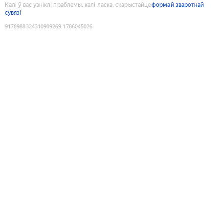
Калі ў вас узніклі праблемы, калі ласка, скарыстайце
формай зваротнай
сувязі
9178988324310909269
:
1786045026