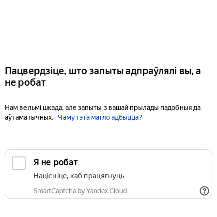
Пацвердзіце, што запыты адпраўлялі вы, а
не робат
Нам вельмі шкада, але запыты з вашай прылады падобныя да
аўтаматычных.
Чаму гэта магло адбыцца?
Я не робат
Націсніце, каб працягнуць
SmartCaptcha by Yandex Cloud