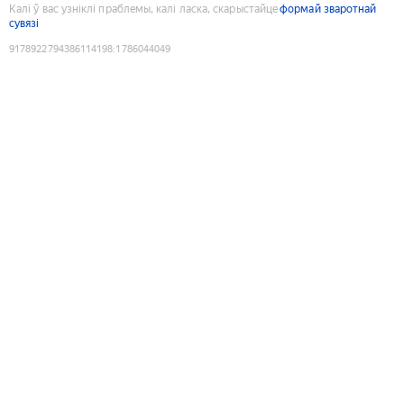
Калі ў вас узніклі праблемы, калі ласка, скарыстайце
формай зваротнай
сувязі
9178922794386114198
:
1786044049