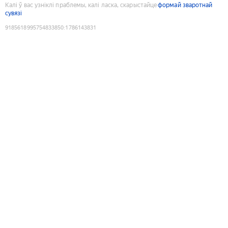
Калі ў вас узніклі праблемы, калі ласка, скарыстайце
формай зваротнай
сувязі
9185618995754833850
:
1786143831