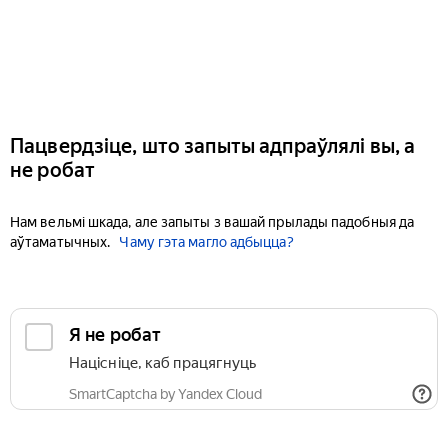
Пацвердзіце, што запыты адпраўлялі вы, а
не робат
Нам вельмі шкада, але запыты з вашай прылады падобныя да
аўтаматычных.
Чаму гэта магло адбыцца?
Я не робат
Націсніце, каб працягнуць
SmartCaptcha by Yandex Cloud