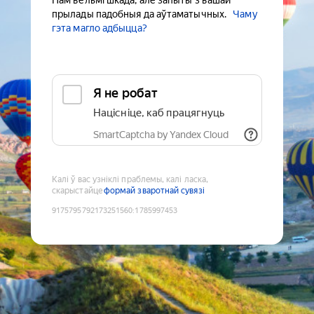
Нам вельмі шкада, але запыты з вашай
прылады падобныя да аўтаматычных.
Чаму
гэта магло адбыцца?
Я не робат
Націсніце, каб працягнуць
SmartCaptcha by Yandex Cloud
Калі ў вас узніклі праблемы, калі ласка,
скарыстайце
формай зваротнай сувязі
9175795792173251560
:
1785997453