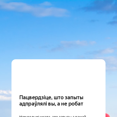
Пацвердзіце, што запыты
адпраўлялі вы, а не робат