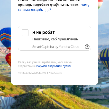
Нам вельмі шкада, але запыты з вашай
прылады падобныя да аўтаматычных.
Чаму
гэта магло адбыцца?
Я не робат
Націсніце, каб працягнуць
SmartCaptcha by Yandex Cloud
Калі ў вас узніклі праблемы, калі ласка,
скарыстайце
формай зваротнай сувязі
9193242075764514399
:
1786257423