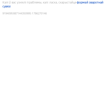
Калі ў вас узніклі праблемы, калі ласка, скарыстайце
формай зваротнай
сувязі
9194095887144350995
:
1786270146