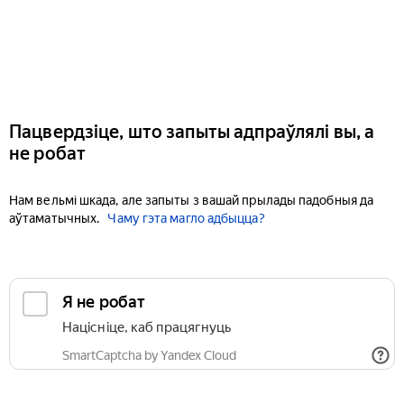
Пацвердзіце, што запыты адпраўлялі вы, а
не робат
Нам вельмі шкада, але запыты з вашай прылады падобныя да
аўтаматычных.
Чаму гэта магло адбыцца?
Я не робат
Націсніце, каб працягнуць
SmartCaptcha by Yandex Cloud