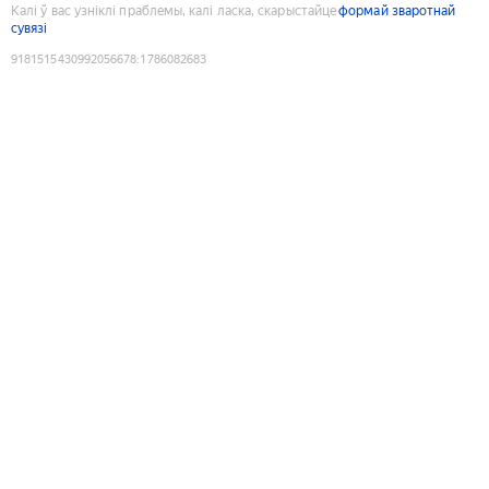
Калі ў вас узніклі праблемы, калі ласка, скарыстайце
формай зваротнай
сувязі
9181515430992056678
:
1786082683