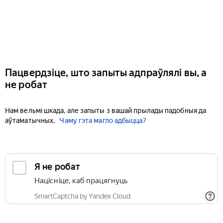
Пацвердзіце, што запыты адпраўлялі вы, а
не робат
Нам вельмі шкада, але запыты з вашай прылады падобныя да
аўтаматычных.
Чаму гэта магло адбыцца?
Я не робат
Націсніце, каб працягнуць
SmartCaptcha by Yandex Cloud