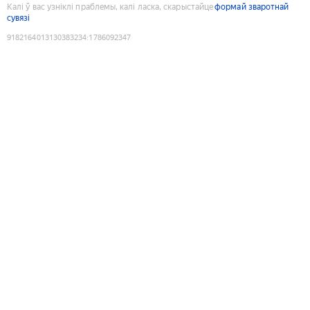
Калі ў вас узніклі праблемы, калі ласка, скарыстайце
формай зваротнай
сувязі
9182164013130383234
:
1786092347