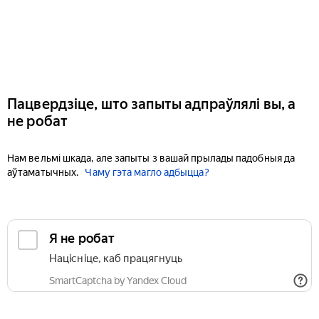
Пацвердзіце, што запыты адпраўлялі вы, а
не робат
Нам вельмі шкада, але запыты з вашай прылады падобныя да
аўтаматычных.
Чаму гэта магло адбыцца?
Я не робат
Націсніце, каб працягнуць
SmartCaptcha by Yandex Cloud