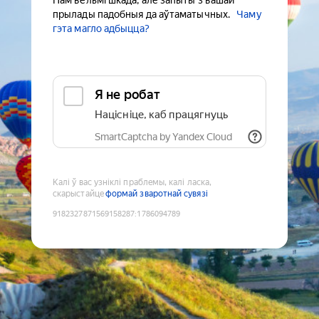
Нам вельмі шкада, але запыты з вашай
прылады падобныя да аўтаматычных.
Чаму
гэта магло адбыцца?
Я не робат
Націсніце, каб працягнуць
SmartCaptcha by Yandex Cloud
Калі ў вас узніклі праблемы, калі ласка,
скарыстайце
формай зваротнай сувязі
9182327871569158287
:
1786094789