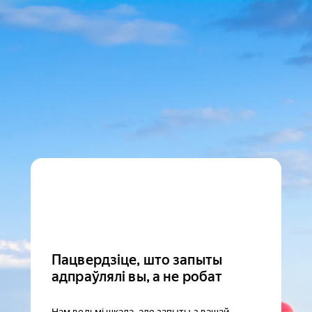
Пацвердзіце, што запыты
адпраўлялі вы, а не робат