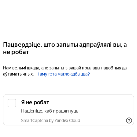
Пацвердзіце, што запыты адпраўлялі вы, а
не робат
Нам вельмі шкада, але запыты з вашай прылады падобныя да
аўтаматычных.
Чаму гэта магло адбыцца?
Я не робат
Націсніце, каб працягнуць
SmartCaptcha by Yandex Cloud