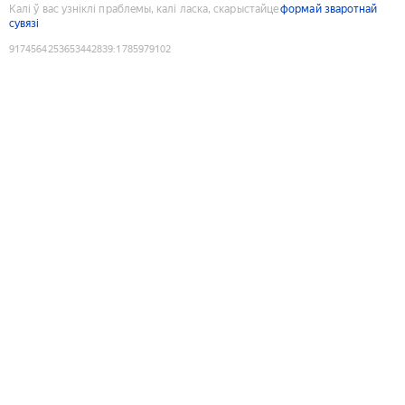
Калі ў вас узніклі праблемы, калі ласка, скарыстайце
формай зваротнай
сувязі
9174564253653442839
:
1785979102