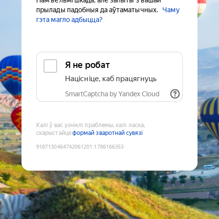
Нам вельмі шкада, але запыты з вашай
прылады падобныя да аўтаматычных.
Чаму
гэта магло адбыцца?
Я не робат
Націсніце, каб працягнуць
SmartCaptcha by Yandex Cloud
Калі ў вас узніклі праблемы, калі ласка,
скарыстайце
формай зваротнай сувязі
9187130464742061201
:
1786166353