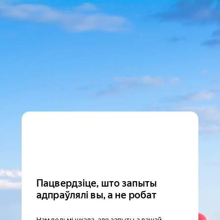
Пацвердзіце, што запыты
адпраўлялі вы, а не робат